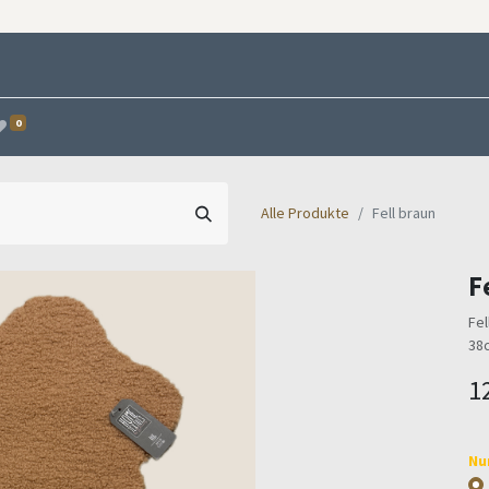
0
Alle Produkte
Fell braun
F
Fel
38
1
Nu