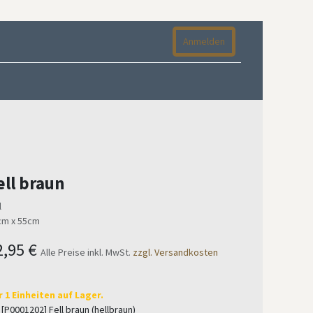
Anmelden
ell braun
l
cm x 55cm
2,95
€
Alle Preise inkl. MwSt.
zzgl. Versandkosten
r 1 Einheiten auf Lager.
[P0001202] Fell braun (hellbraun)