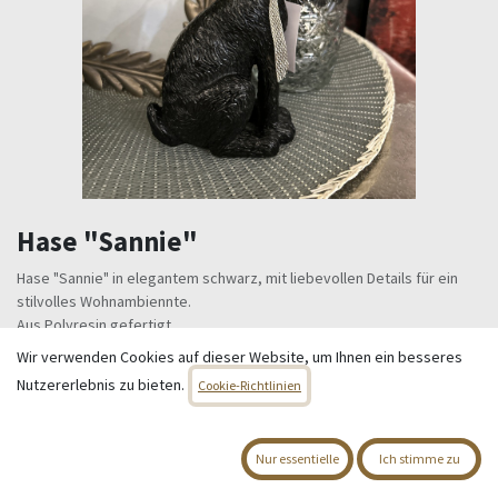
Hase "Sannie"
Hase "Sannie" in elegantem schwarz, mit liebevollen Details für ein
stilvolles Wohnambiennte.
Aus Polyresin gefertigt.
In drei Größen erhältlich, daher gut kombinierbar.
Wir verwenden Cookies auf dieser Website, um Ihnen ein besseres
Nutzererlebnis zu bieten.
6,95
€
Cookie-Richtlinien
Alle Preise inkl. MwSt.
zzgl. Versandkosten
Nur essentielle
Ich stimme zu
Nicht vorrätig