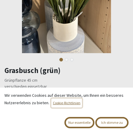
Grasbusch (grün)
Grünpflanze 45 cm
verschieden einsetzbar
Wir verwenden Cookies auf dieser Website, um Ihnen ein besseres
4,95
€
Alle Preise inkl. MwSt.
zzgl. Versandkosten
Nutzererlebnis zu bieten.
Cookie-Richtlinien
Nur 4 Einheiten auf Lager.
Nur essentielle
Ich stimme zu
IN DEN WARENKORB