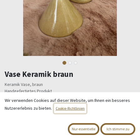
Vase Keramik braun
Keramik Vase, braun
Handgefertigtes Produkt
Durchmesser 10cm, Höhe 9cm, Vasenöffnung 2cm
Wir verwenden Cookies auf dieser Website, um Ihnen ein besseres
Nutzererlebnis zu bieten.
5,95
€
Cookie-Richtlinien
Alle Preise inkl. MwSt.
zzgl. Versandkosten
Nur essentielle
Ich stimme zu
Nur 8 Einheiten auf Lager.