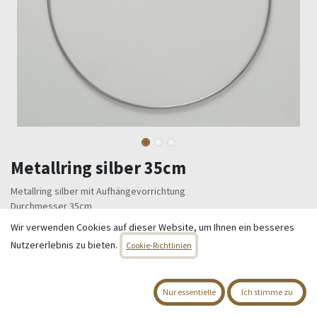
Metallring silber 35cm
Metallring silber mit Aufhängevorrichtung
Durchmesser 35cm
Gesamtlänge 80cm
Wir verwenden Cookies auf dieser Website, um Ihnen ein besseres
Nutzererlebnis zu bieten.
3,95
€
Cookie-Richtlinien
Alle Preise inkl. MwSt.
zzgl. Versandkosten
Nur essentielle
Ich stimme zu
Nur 2 Einheiten auf Lager.