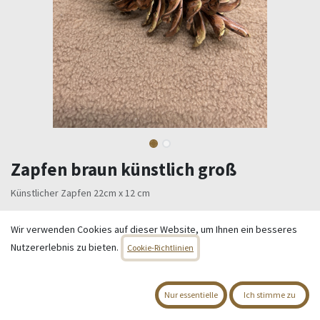
Zapfen braun künstlich groß
Künstlicher Zapfen 22cm x 12 cm
12,95
€
Alle Preise inkl. MwSt.
zzgl. Versandkosten
Wir verwenden Cookies auf dieser Website, um Ihnen ein besseres
Nutzererlebnis zu bieten.
Cookie-Richtlinien
Nur 3 Einheiten auf Lager.
IN DEN WARENKORB
Nur essentielle
Ich stimme zu