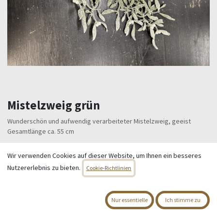
Mistelzweig grün
Wunderschön und aufwendig verarbeiteter Mistelzweig, geeist
Gesamtlänge ca. 55 cm
6,95
€
Alle Preise inkl. MwSt.
zzgl. Versandkosten
Wir verwenden Cookies auf dieser Website, um Ihnen ein besseres
Nutzererlebnis zu bieten.
Cookie-Richtlinien
Nur 10 Einheiten auf Lager.
IN DEN WARENKORB
Nur essentielle
Ich stimme zu