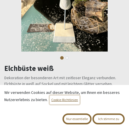
Elchbüste weiß
Dekoration der besonderen Art mit zeitloser Eleganz verbunden.
Elchbüste in weiß auf Sockel und mit leichtem Glitter versehen.
Maße ca. 30 x 16 cm
Wir verwenden Cookies auf dieser Website, um Ihnen ein besseres
Nutzererlebnis zu bieten.
24,95
€
Cookie-Richtlinien
Alle Preise inkl. MwSt.
zzgl. Versandkosten
Nur essentielle
Ich stimme zu
Nur 4 Einheiten auf Lager.