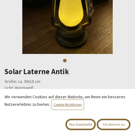
Solar Laterne Antik
Größe: ca. 30x18 cm
Licht: Warmweiß
Dimmbar
Wir verwenden Cookies auf dieser Website, um Ihnen ein besseres
Nutzererlebnis zu bieten.
21,95
€
Cookie-Richtlinien
Alle Preise inkl. MwSt.
zzgl. Versandkosten
Nur essentielle
Ich stimme zu
Nur 6 Einheiten auf Lager.