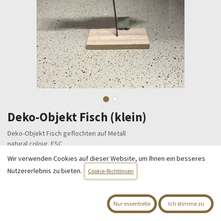
Deko-Objekt Fisch (klein)
Deko-Objekt Fisch geflochten auf Metall
natural colour, FSC
L 33,00 - W 8,00 - H 30,00 cm
Wir verwenden Cookies auf dieser Website, um Ihnen ein besseres
Nutzererlebnis zu bieten.
12,95
€
Cookie-Richtlinien
Alle Preise inkl. MwSt.
zzgl. Versandkosten
Nur essentielle
Ich stimme zu
Nur 1 Einheiten auf Lager.