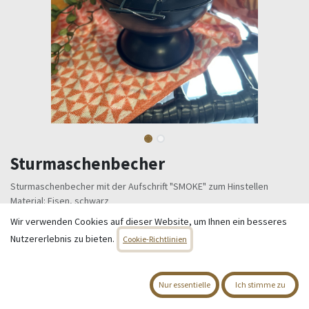
Sturmaschenbecher
Sturmaschenbecher mit der Aufschrift "SMOKE" zum Hinstellen
Material: Eisen, schwarz
H 15,00 cm
Wir verwenden Cookies auf dieser Website, um Ihnen ein besseres
Als Alternativprodukt in unserem Shop erhältlich: Sturmaschenbecher
Nutzererlebnis zu bieten.
Cookie-Richtlinien
mit Stab
12,95
€
Alle Preise inkl. MwSt.
zzgl. Versandkosten
Nur essentielle
Ich stimme zu