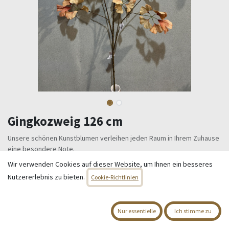
Gingkozweig 126 cm
Unsere schönen Kunstblumen verleihen jeden Raum in Ihrem Zuhause
eine besondere Note.
Üppiger Gingkozweig in natürlichem orange
Wir verwenden Cookies auf dieser Website, um Ihnen ein besseres
Gesamtlänge: 126 cm
Nutzererlebnis zu bieten.
Cookie-Richtlinien
Blüten- bzw. Blätterstand ca. 70 cm
16,95
€
Alle Preise inkl. MwSt.
zzgl. Versandkosten
Nur essentielle
Ich stimme zu