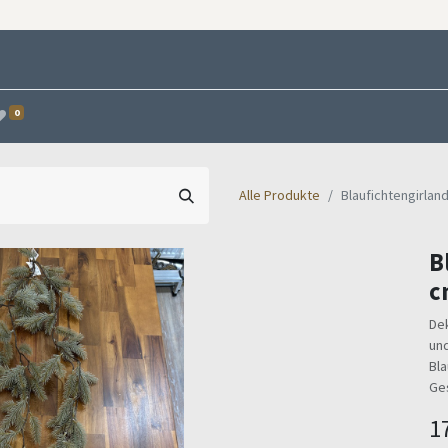
0
Alle Produkte
Blaufichtengirlan
B
c
Dek
un
Bla
Ge
1