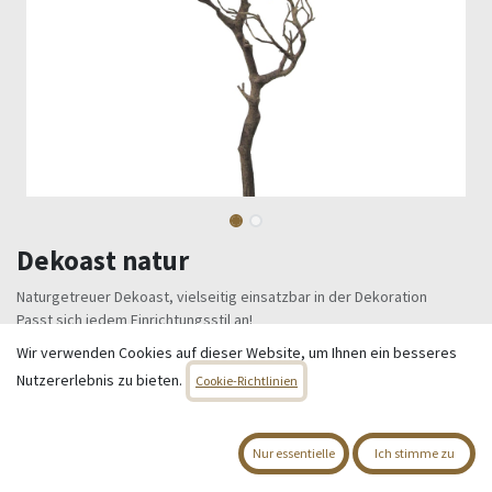
Dekoast natur
Naturgetreuer Dekoast, vielseitig einsatzbar in der Dekoration
Passt sich jedem Einrichtungsstil an!
Gesamtlänge 73 cm
Wir verwenden Cookies auf dieser Website, um Ihnen ein besseres
Nutzererlebnis zu bieten.
14,95
€
Cookie-Richtlinien
Alle Preise inkl. MwSt.
zzgl. Versandkosten
Nur essentielle
Ich stimme zu
Nur 2 Einheiten auf Lager.