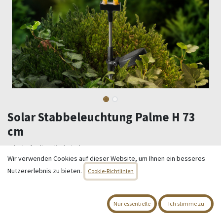
Solar Stabbeleuchtung Palme H 73
cm
Urlaubsfeeling direkt in Ihrem Garten!
Fröhliche Solar Stabbeleuchtung in Form einer Palme.
Wir verwenden Cookies auf dieser Website, um Ihnen ein besseres
Leuchtet bis zu 6 Stunden und schön bunt - Multi Colour.
Nutzererlebnis zu bieten.
Cookie-Richtlinien
Maße: H 73,00 cm - B 19,00 cm
Bitte Gebrauchsanweisung beachten!
Nur essentielle
Ich stimme zu
11,95
€
Alle Preise inkl. MwSt.
zzgl. Versandkosten