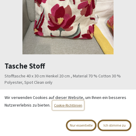
Tasche Stoff
Stofftasche 40 x 30 cm Henkel 20 cm , Material 70 % Cotton 30 %
Polyester, Spot Clean only
14,95
€
Alle Preise inkl. MwSt.
zzgl. Versandkosten
Wir verwenden Cookies auf dieser Website, um Ihnen ein besseres
Nutzererlebnis zu bieten.
Cookie-Richtlinien
Nur 1 Einheiten auf Lager.
[P0002236] Tasche Stoff (rot)
Nur essentielle
Ich stimme zu
[P0002237] Tasche Stoff (gelb)