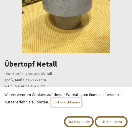
Übertopf Metall
Übertopf in grau aus Metall
groß, Maße ca 21x21cm
klein, Maße ca 16x16cm
Wir verwenden Cookies auf dieser Website, um Ihnen ein besseres
23,95
€
Alle Preise inkl. MwSt.
zzgl. Versandkosten
Nutzererlebnis zu bieten.
Cookie-Richtlinien
Nur 4 Einheiten auf Lager.
Nur essentielle
Ich stimme zu
[P0001663] Übertopf Metall (groß)
[P0001664] Übertopf Metall (klein)