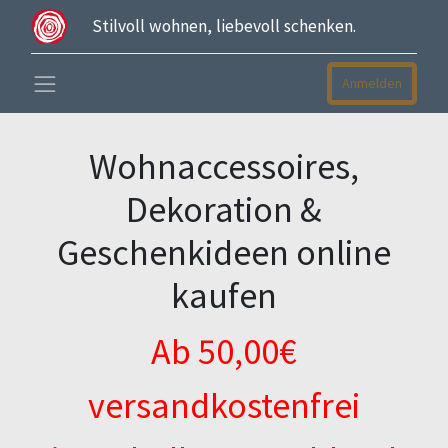
Stilvoll wohnen, liebevoll schenken.
Anmelden
Wohnaccessoires,
Dekoration &
Geschenkideen online
kaufen
Ab 50,00€
versandkostenfrei