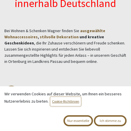
innerhalb Deutschland
Bei Wohnen & Schenken Wagner finden Sie
ausgewählte
Wohnaccessoires
,
stilvolle Dekoration
und kreative
Geschenkideen
, die Ihr Zuhause verschönern und Freude schenken.
Lassen Sie sich inspirieren und entdecken Sie liebevoll
zusammengestellte Highlights für jeden Anlass – in unserem Geschäft
in Ortenburg im Landkreis Passau und bequem online.
Wohnen & Deko
Wir verwenden Cookies auf dieser Website, um Ihnen ein besseres
Bilder & Bilderrahmen
Nutzererlebnis zu bieten.
Cookie-Richtlinien
Blumentöpfe
Kunstpflanzen
Deko-Objekte
Nur essentielle
Ich stimme zu
Schalen
Vasen