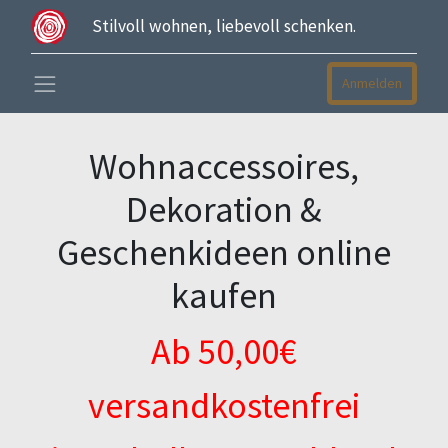
Stilvoll wohnen, liebevoll schenken.
Anmelden
Wohnaccessoires,
Dekoration &
Geschenkideen online
kaufen
Ab 50,00€
versandkostenfrei