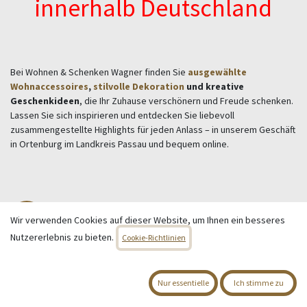
innerhalb Deutschland
Bei Wohnen & Schenken Wagner finden Sie
ausgewählte
Wohnaccessoires
,
stilvolle Dekoration
und kreative
Geschenkideen
, die Ihr Zuhause verschönern und Freude schenken.
Lassen Sie sich inspirieren und entdecken Sie liebevoll
zusammengestellte Highlights für jeden Anlass – in unserem Geschäft
in Ortenburg im Landkreis Passau und bequem online.
Wohnen & Deko
Wir verwenden Cookies auf dieser Website, um Ihnen ein besseres
Bilder & Bilderrahmen
Nutzererlebnis zu bieten.
Cookie-Richtlinien
Blumentöpfe
Kunstpflanzen
Deko-Objekte
Nur essentielle
Ich stimme zu
Schalen
Vasen