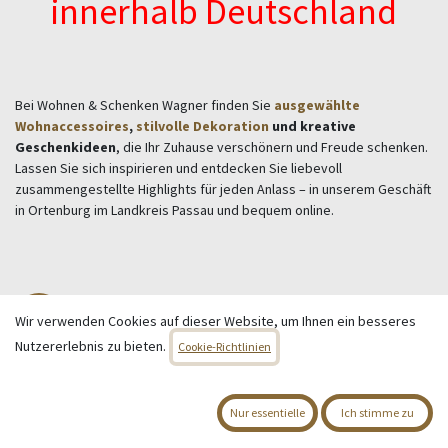
innerhalb Deutschland
Bei Wohnen & Schenken Wagner finden Sie
ausgewählte
Wohnaccessoires
,
stilvolle Dekoration
und kreative
Geschenkideen
, die Ihr Zuhause verschönern und Freude schenken.
Lassen Sie sich inspirieren und entdecken Sie liebevoll
zusammengestellte Highlights für jeden Anlass – in unserem Geschäft
in Ortenburg im Landkreis Passau und bequem online.
Wohnen & Deko
Wir verwenden Cookies auf dieser Website, um Ihnen ein besseres
Bilder & Bilderrahmen
Nutzererlebnis zu bieten.
Cookie-Richtlinien
Blumentöpfe
Kunstpflanzen
Deko-Objekte
Nur essentielle
Ich stimme zu
Schalen
Vasen