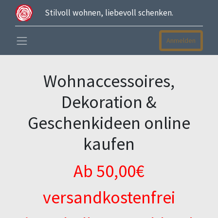
Stilvoll wohnen, liebevoll schenken.
Anmelden
Wohnaccessoires,
Dekoration &
Geschenkideen online
kaufen
Ab 50,00€
versandkostenfrei